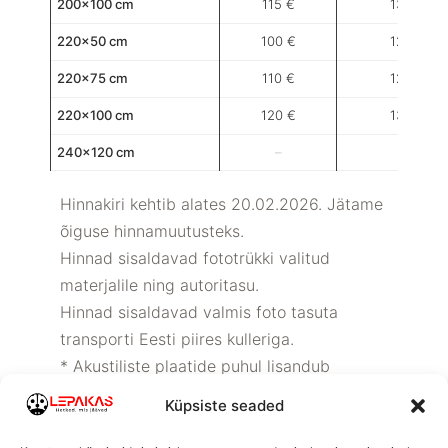
200×100 cm
115 €
130 €
220×50 cm
100 €
120 €
220×75 cm
110 €
125 €
220×100 cm
120 €
135 €
240×120 cm
–
–
Hinnakiri kehtib alates 20.02.2026. Jätame
õiguse hinnamuutusteks.
Hinnad sisaldavad fototrükki valitud
materjalile ning autoritasu.
Hinnad sisaldavad valmis foto tasuta
transporti Eesti piires kulleriga.
* Akustiliste plaatide puhul lisandub
paigaldusmaterjalide hind olenevalt kinnituse
Küpsiste seaded
tüübist.