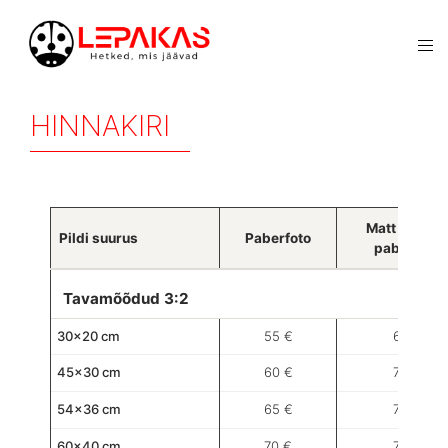
HINNAKIRI
Matt fine-ar
Pildi suurus
Paberfoto
paberfoto
Tavamõõdud 3:2
30×20 cm
55 €
65 €
45×30 cm
60 €
70 €
54×36 cm
65 €
70 €
60×40 cm
70 €
75 €