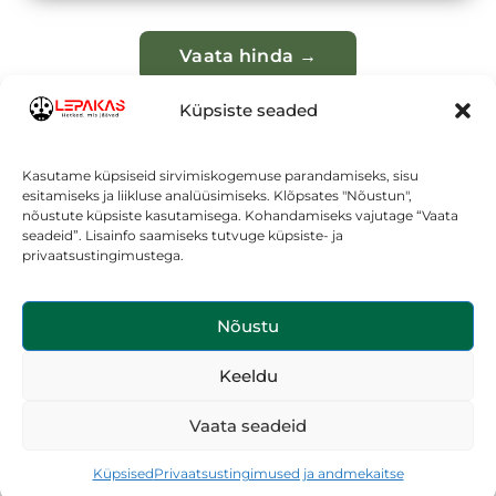
Vaata hinda →
Küpsiste seaded
NB! Valmis pildil vesimärki ei ole.
Kasutame küpsiseid sirvimiskogemuse parandamiseks, sisu
esitamiseks ja liikluse analüüsimiseks. Klõpsates "Nõustun",
nõustute küpsiste kasutamisega. Kohandamiseks vajutage “Vaata
seadeid”. Lisainfo saamiseks tutvuge küpsiste- ja
privaatsustingimustega.
Nõustu
LEPAKAS OÜ
Keeldu
jan@lepakapildid.ee
+372 52 92 894
Vaata seadeid
Reg. nr. 12177494
© 2026 Lepakas OÜ
Küpsised
Privaatsustingimused ja andmekaitse