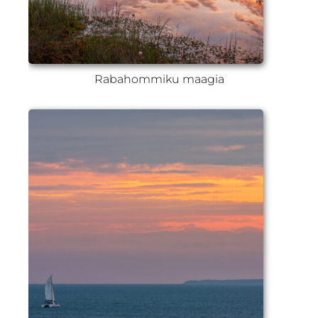
Rabahommiku maagia