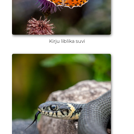
Kirju liblika suvi